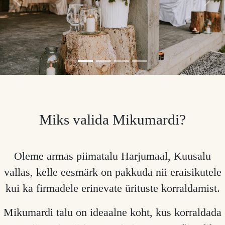
Eelmine
Järg
Miks valida Mikumardi?
Oleme armas piimatalu Harjumaal, Kuusalu
vallas, kelle eesmärk on pakkuda nii eraisikutele
kui ka firmadele erinevate ürituste korraldamist.
Mikumardi talu on ideaalne koht, kus korraldada