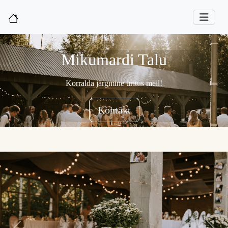
Mikumardi Talu
Korralda järgmine üritus meil!
Kontakt